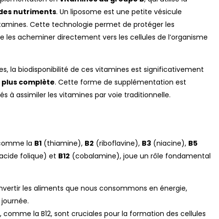
 des nutriments
. Un liposome est une petite vésicule
tamines. Cette technologie permet de protéger les
de les acheminer directement vers les cellules de l’organisme
, la biodisponibilité de ces vitamines est significativement
t plus complète
. Cette forme de supplémentation est
s à assimiler les vitamines par voie traditionnelle.
s comme la
B1
(thiamine),
B2
(riboflavine),
B3
(niacine),
B5
acide folique) et
B12
(cobalamine), joue un rôle fondamental
onvertir les aliments que nous consommons en énergie,
 journée.
, comme la B12, sont cruciales pour la formation des cellules