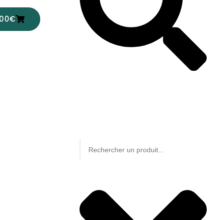
,00
€