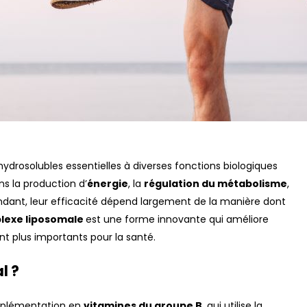
ydrosolubles essentielles à diverses fonctions biologiques
ns la production d’
énergie
, la
régulation du métabolisme
,
ndant, leur efficacité dépend largement de la manière dont
lexe liposomale
est une forme innovante qui améliore
nt plus importants pour la santé.
l ?
pplémentation en
vitamines du groupe B
, qui utilise la