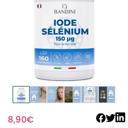
8,90
€